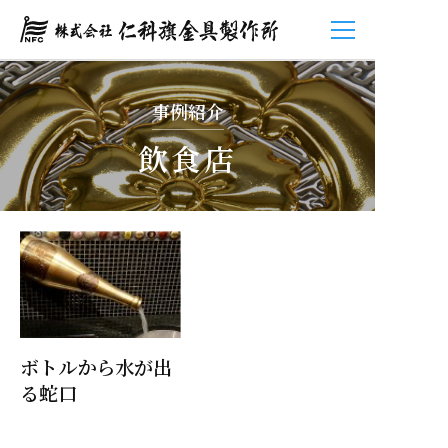
ュ
コ
ー
メ
ン
ニ
ュ
ー
テ
事例紹介
ン
ツ
飲食店
へ
ス
キ
ッ
プ
ボトルから水が出
る蛇口